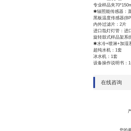
专业样品夹70*150
✱辐照能传感器：直接设
黑板温度传感器(BPT
内外过滤片：2片
进口氙灯灯管：进口
旋转鼓式样品架系
✱水冷+喷淋+加湿
超纯水机：1套
冰水机：1套
设备操作说明书：1
在线咨询
您的