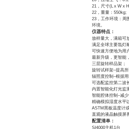
21，尺寸(L x W x H
22，重量：550kg;
23，工作环境：周
环境。
仪器特点：
放样量大，满箱可放
满足全球主要氙灯耐
可快速方便地为用
最新升级，更智能，
三层旋转样品架；
旋转试样架–提高所
辐照度控制–根据
可选配监控第二波
内置智能化灯光监测
智能腔体控制–减
精确模拟湿度水平
ASTM黑板温度计
直观的液晶触摸屏界
配置清单：
SI4000主机1台