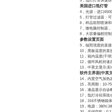
3，氙灯灯管快速拆
美国进口氙灯管
4，光源：进口650
5，灯管过滤器：可
6，样品前部喷淋
7，微电脑控制器，
8，大容量编程控制
参数设置页面
9，辐照强度的直接设定
10，黑板温度的直接设
11，箱内温度(干球
12，循环风机转速
13，中英文显示;
软件主界面(中英文
14，内置空气加热
15，亮周期：10-7
16，液晶显示自诊
17，氙灯冷却系统
18，316不锈钢箱
19，电源：380V,3相
20，压缩空气：0.11m3