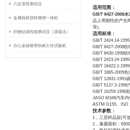
六足滚筒测试仪
适用范围：
GB/T 8427-2
金属线材扭转缠绕一体机
品上周期性的产生
等)。
织物钻绒性能测试仪（滚箱法）
适用标准：
GB/T 2424.
办公桌抽屉滑轨耐久性试验机
GB/T 8427-
GB/T 8430-
GB/T 2423.
GB/T 16422.
GB/T 1865-
GB/T 12831-
GB/T 5137.
GB/T 16259
JASO M346
ASTM G155、IS
技术参数：
1，三层样品架(可放置
2，暴露面积：6500