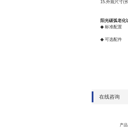
15.外观尺寸(长x宽
阳光碳弧老化
◆
标准配置
◆
可选配件
在线咨询
产品