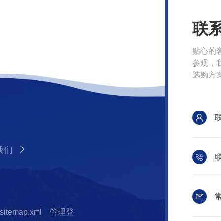
联
贴心的
参观，
选购方
我们
联
常
sitemap.xml
管理登