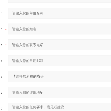
：
：
：
：
：
：
：