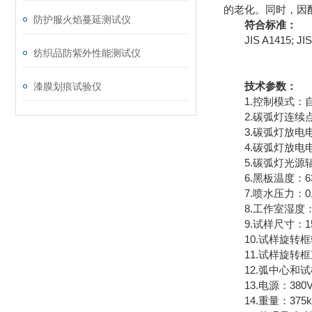
的老化。同时，因
防护服火焰蔓延测试仪
符合标准：
JIS A1415; JIS B
纺织品防紫外性能测试仪
技术参数：
漆膜划痕试验仪
1.控制模式：
2.碳弧灯连续点
3.碳弧灯放电电压
4.碳弧灯放电电流
5.碳弧灯光源辐射
6.黑板温度：63℃
7.喷水压力：0.08
8.工作室湿度：5
9.试样尺寸：15
10.试样旋转框
11.试样旋转框直
12.弧中心和试样
13.电源：380V 
14.重量：375k