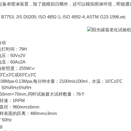
配备有喷淋装置，除了能模拟日晒外，还可以模拟雨淋环境，即能通
7753; JIS D0205; ISO 4892-1; ISO 4892-4; ASTM G23-1996.etc
自动
灯时间：78H
：50V±2V
：60A±2A
照度：255W/㎡
±3℃或83℃±3℃
Mpa-0.13Mpa,每分钟水量：2100ml±100ml，水温：16℃±5℃
0%RH±5%RH
0mm×70mm,同时试验最大试样数量：76个
转速：1RPM
径：960mm±6mm
表面的距离：480mm±3mm
50Hz
g