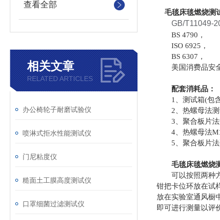
查看全部
毛毯床毯燃烧测
GB/T11049-2
BS 4790，
ISO 6925，
BS 6307，
相关文章
美国消费品安全委员
RELATED ARTICLES
配套消耗品：
1、测试箱(包含
办公椅轮子耐磨试验仪
2、热螺母法测
3、聚合板片法
4、热螺母法M1
喷淋式拒水性能测试仪
5、聚合板片法
门尼粘度仪
毛毯床毯燃烧
可以按照两种方法测
糙面土工膜高度测试仪
钳把卡位环放在试
放在实验室通风橱
口罩细菌过滤测试仪
即可进行测量以评