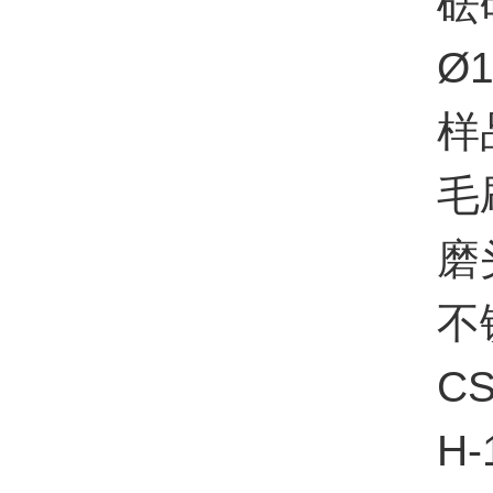
砝码套件
Ø15
样品
毛刷
磨头修
不锈
CS-
H-1