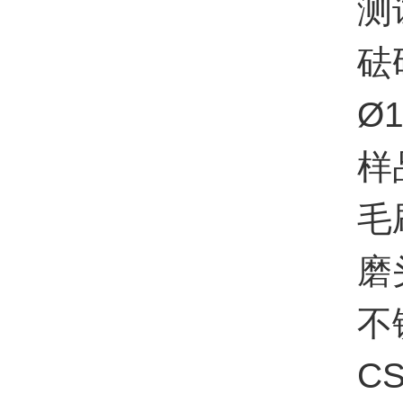
测试
砝码套件
Ø15
样品
毛刷
磨头修
不锈
CS-