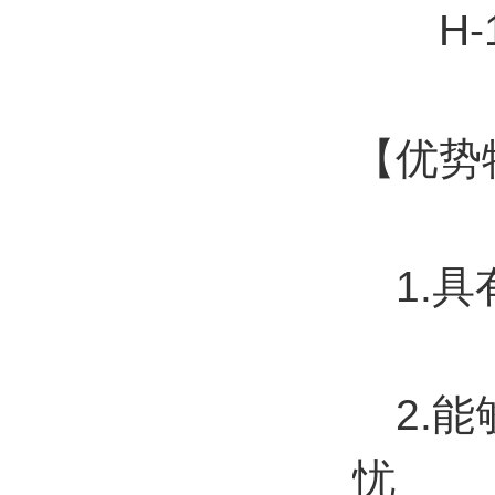
H-1
【优势
1.具
2.能
忧