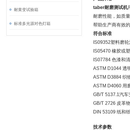
taber耐磨测试机
耐黄变试验箱
耐磨性能，如质
标准多光源对色灯箱
帮助生产商有效
符合标准
IS09352塑料
IS05470 橡
IS07784 色
ASTM D104
ASTM D3884
ASTM D406
GB/T 5137
GB/T 2726
DIN 53109 
技术参数