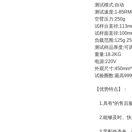
测试模式:自动
测试速度:1-85RM
空臂压力:250g
试样台直径:113m
试样面直径:100m
负载范围:125g 250g
测试样品厚度:可
重量:18.2KG
电源:220V
外观尺寸:450mm*
试验圈数:最高999
【优势特点】：
1.具有*的售后
2.能够及时、
3.零配件齐备，