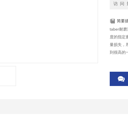
访 问 
简要
tabe
度的指定
量损失，
到很高的
产品。