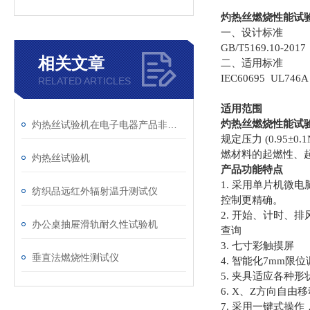
灼热丝燃烧性能试验仪
一、设计标准
GB/T5169.10-201
相关文章
二、适用标准
IEC60695 UL746
RELATED ARTICLES
适用范围
灼热丝燃烧性能试验仪G
灼热丝试验机在电子电器产品非金属部件失效分析中的应用
规定压力 (0.9
燃材料的起燃性、起燃
灼热丝试验机
产品功能特点
1. 采用单片机微
纺织品远红外辐射温升测试仪
控制更精确。
2. 开始、计时
办公桌抽屉滑轨耐久性试验机
查询
3. 七寸彩触摸屏
垂直法燃烧性测试仪
4. 智能化7mm限
5. 夹具适应各种
6. X、Z方向自
7. 采用一键式操