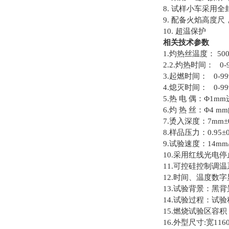
8. 试样小车采用
9. 配备火焰高度
10. 超温保护
相关技术参数
1.灼热丝温度： 50
2.2.灼热时间： 0-9
3.起燃时间： 0-9
4.熄灭时间： 0-9
5.热 电 偶：Φ1
6.灼 热 丝：Φ4 
7.烫入深度：7mm±0
8.样品压力：0.95±0
9.试验速度：14mm/
10.采用红线光电停
11.可控硅控制调
12.时间、温度数
13.试验背景：黑背
14.试验过程：试
15.燃烧试验区容积：
16.外型尺寸:宽116