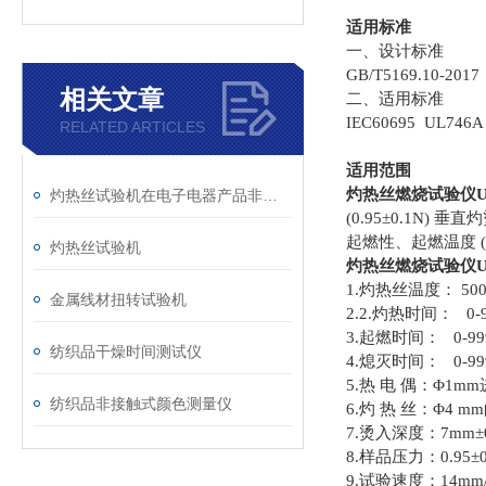
适用标准
一、设计标准
GB/T5169.10-201
相关文章
二、适用标准
IEC60695 UL746
RELATED ARTICLES
适用范围
灼热丝燃烧试验仪UL
灼热丝试验机在电子电器产品非金属部件失效分析中的应用
(0.95±0.1
起燃性、起燃温度 (
灼热丝试验机
灼热丝燃烧试验仪
1.灼热丝温度： 50
金属线材扭转试验机
2.2.灼热时间： 0-9
3.起燃时间： 0-9
纺织品干燥时间测试仪
4.熄灭时间： 0-9
5.热 电 偶：Φ1
纺织品非接触式颜色测量仪
6.灼 热 丝：Φ4 
7.烫入深度：7mm±0
8.样品压力：0.95±0
9.试验速度：14mm/