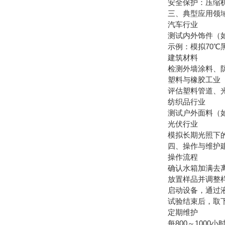
安全保护：压缩机
三、典型应用领
汽车行业
测试内外饰件（如仪
示例：模拟70℃黑
建筑材料
检测外墙涂料、防
塑料与橡胶工业
评估塑料管道、光
纺织品行业
测试户外面料（如
光伏行业
模拟长期光照下的
四、操作与维护
操作流程
确认水箱加满去离
放置样品并调整样
启动设备，通过液
试验结束后，取下
定期维护
每800～1000