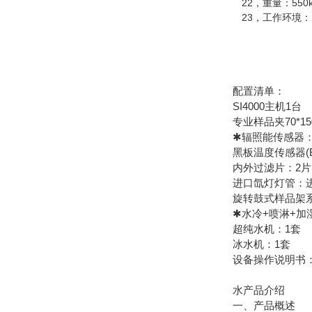
22，重量：550k
23，工作环境：周
配置清单：
SI4000主机1台
专业样品夹70*15
✱辐照能传感器：直接
黑板温度传感器(BPT
内外过滤片：2片
进口氙灯灯管：进口
旋转鼓式样品架系
✱水冷+喷淋+加
超纯水机：1套
冰水机：1套
设备操作说明书：
水产品介绍
一、产品概述