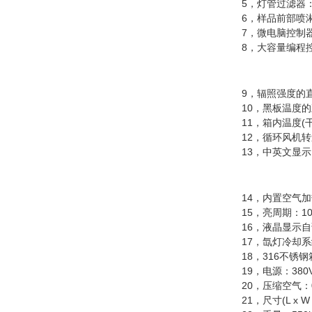
5，灯管过滤器：
6，样品前部喷淋
7，微电脑控制器，
8，大容量编程控制
9，辐照强度的直接设定
10，黑板温度的直接设
11，箱内温度(干球
12，循环风机转
13，中英文显示;
14，内置空气加热
15，亮周期：10-7
16，液晶显示自
17，氙灯冷却系统 
18，316不锈钢箱
19，电源：380V, 3相
20，压缩空气：0.11m3
21，尺寸(L x W x H