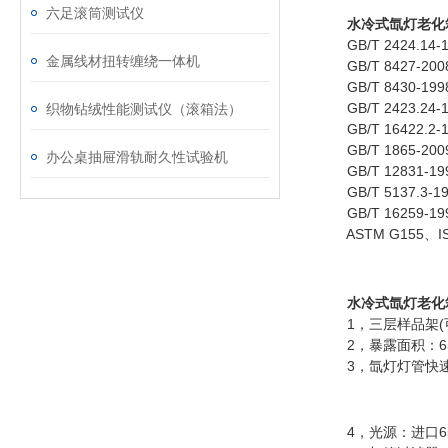
六足滚筒测试仪
水冷式氙灯老化
GB/T 2424.1
金属线材扭转缠绕一体机
GB/T 8427-2
GB/T 8430-1
GB/T 2423.2
织物钻绒性能测试仪（滚箱法）
GB/T 16422.
GB/T 1865-
办公桌抽屉滑轨耐久性试验机
GB/T 12831-
GB/T 5137.
GB/T 16259
ASTM G155、IS
水冷式氙灯老化
1，三层样品架(可放置
2，暴露面积：650
3，氙灯灯管快速
4，光源：进口650