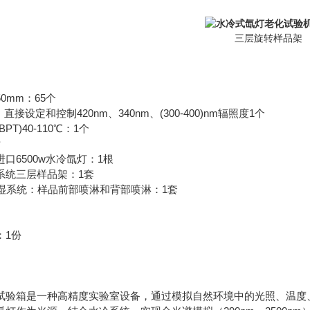
三层旋转样品架
0mm：65个
设定和控制420nm、340nm、(300-400)nm辐照度1个
T)40-110℃：1个
片
6500w水冷氙灯：1根
统三层样品架：1套
湿系统：样品前部喷淋和背部喷淋：1套
1份
验箱是一种高精度实验室设备，通过模拟自然环境中的光照、温度