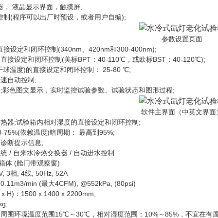
 液晶显示界面，触摸屏;
(程序可以出厂时预设，或者用户自编);
参数设置页面
和闭环控制(340nm、420nm和300-400nm);
定和闭环控制(美标BPT：40-110℃，或欧标BST：40-120℃);
温度)的直接设定和闭环控制： 25-80 ℃;
速自动控制;
彩色图文显示，实时监控试验参数、试验状态和图形过程;
软件主界面（中英文界面
器;试验箱内相对湿度的直接设定和闭环控制;
75%(依赖温度)暗周期： 最高到95%;
诊断提示信息;
/ 自来水冷热交换器 / 自动进水控制
体 (舱门带观察窗)
相, 4线, 50Hz, 52A
/min (最大4CFM), @552kPa, (80psi)
H)：1500 x 1400 x 2200mm;
g;
围环境温度范围15℃～30℃，相对湿度范围：10%～85%，不宜在