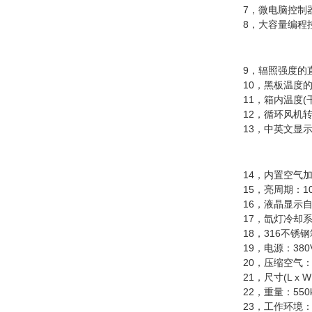
7，微电脑控制器，
8，大容量编程控制
9，辐照强度的直接设定
10，黑板温度的直接设
11，箱内温度(干球
12，循环风机转
13，中英文显示;
14，内置空气加热
15，亮周期：10-
16，液晶显示自
17，氙灯冷却系统 
18，316不锈钢箱
19，电源：380V, 3
20，压缩空气：0.11m3
21，尺寸(L x W x 
22，重量：550k
23，工作环境：周