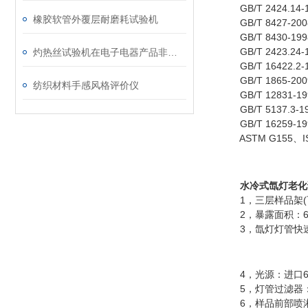
GB/T 2424.1
橡胶软管外覆层耐磨耗试验机
GB/T 8427-2
GB/T 8430-1
GB/T 2423.
灼热丝试验机在电子电器产品非金属部件失效分析中的应用
GB/T 16422.
GB/T 1865-
纺织材料手感风格评价仪
GB/T 12831-
GB/T 5137.
GB/T 16259
ASTM G155、I
水冷式氙灯老化
1，三层样品架(可放置
2，暴露面积：650
3，氙灯灯管快速
4，光源：进口650
5，灯管过滤器：
6，样品前部喷淋