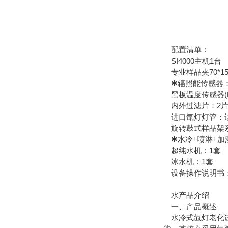
配置清单：
SI4000主机1台
专业样品夹70*15
✱辐照能传感器：直接
黑板温度传感器(BP
内外过滤片：2
进口氙灯灯管：进口
旋转鼓式样品架系
✱水冷+喷淋+加
超纯水机：1套
冰水机：1套
设备操作说明书：
水产品介绍
一、产品概述
水冷式氙灯老化试