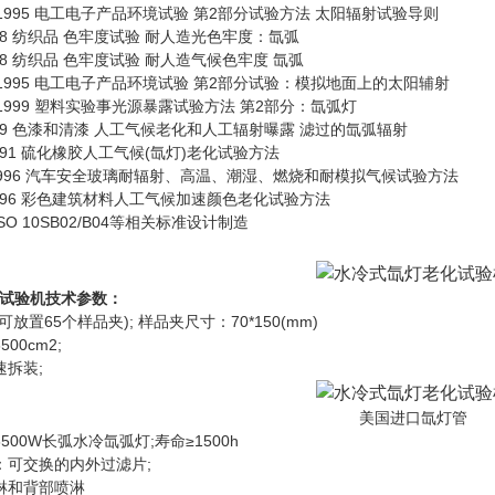
4-1995 电工电子产品环境试验 第2部分试验方法 太阳辐射试验导则
008 纺织品 色牢度试验 耐人造光色牢度：氙弧
998 纺织品 色牢度试验 耐人造气候色牢度 氙弧
24-1995 电工电子产品环境试验 第2部分试验：模拟地面上的太阳辅射
2-1999 塑料实验事光源暴露试验方法 第2部分：氙弧灯
2009 色漆和清漆 人工气候老化和人工辐射曝露 滤过的氙弧辐射
1991 硫化橡胶人工气候(氙灯)老化试验方法
3-1996 汽车安全玻璃耐辐射、高温、潮湿、燃烧和耐模拟气候试验方法
-1996 彩色建筑材料人工气候加速颜色老化试验方法
SO 10SB02/B04等相关标准设计制造
试验机
技术参数：
65个样品夹); 样品夹尺寸：70*150(mm)
0cm2;
拆装;
美国进口氙灯管
0W长弧水冷氙弧灯;寿命≥1500h
可交换的内外过滤片;
和背部喷淋