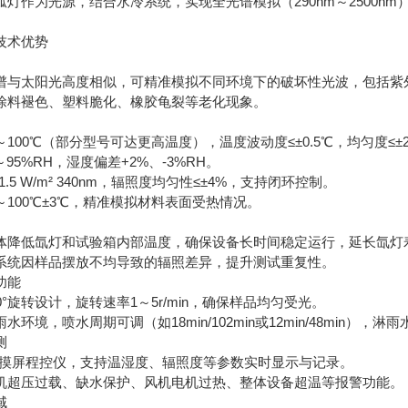
灯作为光源，结合水冷系统，实现全光谱模拟（290nm～2500
技术优势
与太阳光高度相似，可精准模拟不同环境下的破坏性光波，包括紫外
料褪色、塑料脆化、橡胶龟裂等老化现象。
00℃（部分型号可达更高温度），温度波动度≤±0.5℃，均匀度≤±
5%RH，湿度偏差+2%、-3%RH。
.5 W/m² 340nm，辐照度均匀性≤±4%，支持闭环控制。
100℃±3℃，精准模拟材料表面受热情况。
降低氙灯和试验箱内部温度，确保设备长时间稳定运行，延长氙灯寿命（
统因样品摆放不均导致的辐照差异，提升测试重复性。
功能
°旋转设计，旋转速率1～5r/min，确保样品均匀受光。
，喷水周期可调（如18min/102min或12min/48min），淋雨水压
测
触摸屏程控仪，支持温湿度、辐照度等参数实时显示与记录。
超压过载、缺水保护、风机电机过热、整体设备超温等报警功能。
域