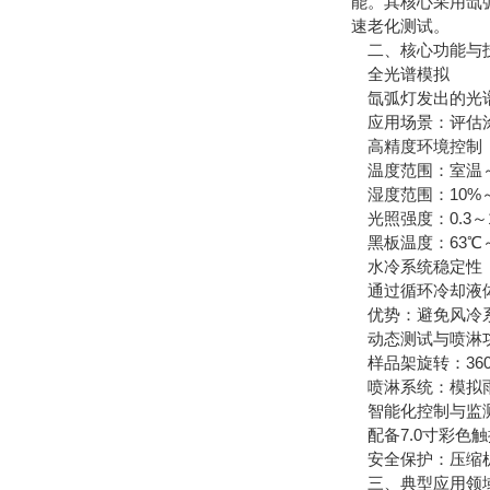
能。其核心采用氙弧
速老化测试。
二、核心功能与
全光谱模拟
氙弧灯发出的光谱
应用场景：评估涂
高精度环境控制
温度范围：室温～1
湿度范围：10%～9
光照强度：0.3～1
黑板温度：63℃～
水冷系统稳定性
通过循环冷却液体
优势：避免风冷系
动态测试与喷淋
样品架旋转：360
喷淋系统：模拟雨水环境
智能化控制与监
配备7.0寸彩色
安全保护：压缩机
三、典型应用领