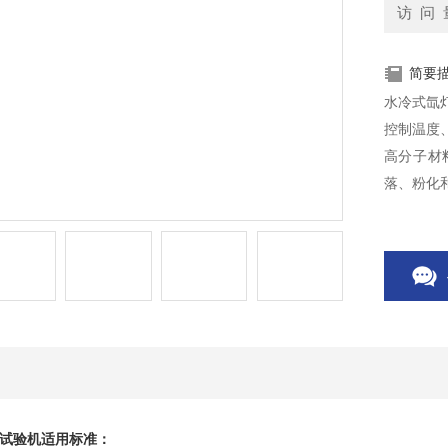
访 问 
简要
水冷式氙
控制温度
高分子材
落、粉化
试验机
适用标准：