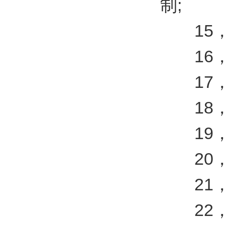
制;
15，亮
16，
17，氙
18，3
19，电源
20，压缩
21，尺寸(
22，重