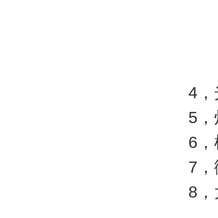
4，光源
5，灯
6，样
7，微
8，大