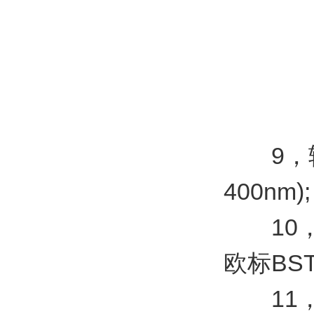
9，辐照
400nm);
10，黑
欧标BST
11，箱