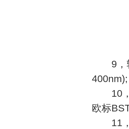
9，辐照
400nm);
10，黑
欧标BST
11，箱