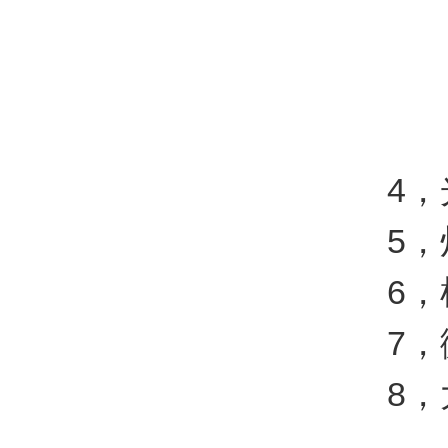
4，光源
5，灯
6，样
7，微
8，大