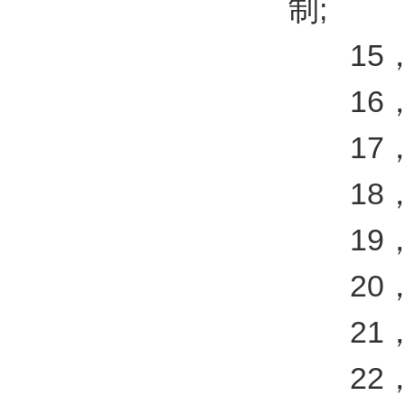
制;
15，亮
16，
17，氙
18，3
19，电源
20，压缩
21，尺寸(
22，重