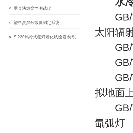
水
垂直法燃烧性测试仪
GB/T
塑料炭黑分散度测定系统
太阳辐
SI220风冷式氙灯老化试验箱 纺织品耐光色牢度试验仪
GB/T
GB/T
GB/T
拟地面
GB/T
氙弧灯