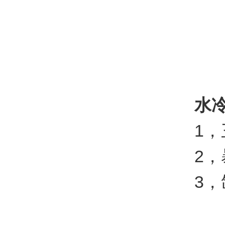
水
1，三层
2，暴露
3，氙