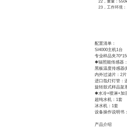
22，重量：550k
23，工作环境：周
配置清单：
SI4000主机1台
专业样品夹70*15
✱辐照能传感器：直接
黑板温度传感器(BPT
内外过滤片：2片
进口氙灯灯管：进口
旋转鼓式样品架系
✱水冷+喷淋+加
超纯水机：1套
冰水机：1套
设备操作说明书：
产品介绍