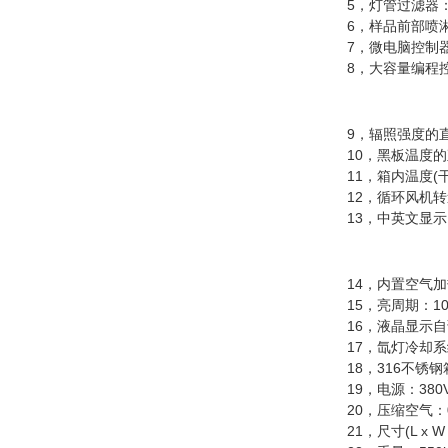
5，灯管过滤器：
6，样品前部喷淋
7，微电脑控制器，
8，大容量编程控制
9，辐照强度的直接设定
10，黑板温度的直接设
11，箱内温度(干球
12，循环风机转
13，中英文显示;
14，内置空气加热
15，亮周期：10-7
16，液晶显示自
17，氙灯冷却系统 
18，316不锈钢箱
19，电源：380V, 3相
20，压缩空气：0.11m3
21，尺寸(L x W x H