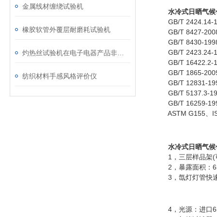
金属线材缠绕试验机
水冷式日晒气候
GB/T 2424.1
橡胶软管外覆层耐磨耗试验机
GB/T 8427-2
GB/T 8430-1
GB/T 2423.2
灼热丝试验机在电子电器产品非金属部件失效分析中的应用
GB/T 16422.
GB/T 1865-
纺织材料手感风格评价仪
GB/T 12831-
GB/T 5137.
GB/T 16259
ASTM G155、IS
水冷式日晒气候
1，三层样品架(可放置
2，暴露面积：650
3，氙灯灯管快速
4，光源：进口650