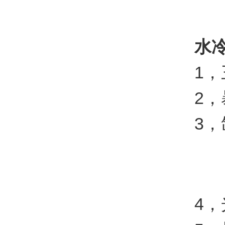
水
1，三层
2，暴露
3，氙
4，光源