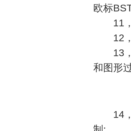
欧标BST
11，箱
12，
13，
和图形过
14，
制;