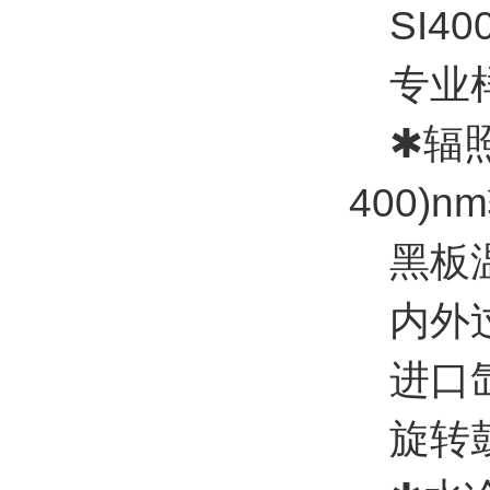
SI40
专业样品
✱辐照能
400)
黑板温度
内外过
进口氙
旋转鼓