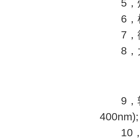
5，灯
6，样
7，微
8，大
9，辐照
400nm);
10，黑