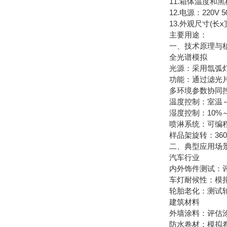
11.箱体温度和
12.电源：220V 5
13.外观尺寸(长x宽x
主要用途：
一、技术原理与
全光谱模拟
光源：采用氙弧灯作
功能：通过滤光片
多环境参数协同
温度控制：室温～1
湿度控制：10%～
喷淋系统：可编程喷
样品架旋转：360
二、典型应用场
汽车行业
内外饰件测试：评估
车灯耐候性：模拟
轮胎老化：测试轮
建筑材料
外墙涂料：评估涂料
防水卷材：模拟卷