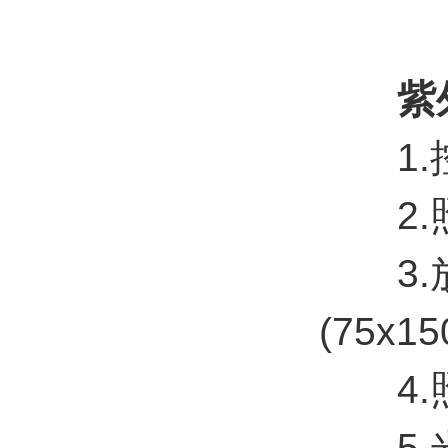
紫
1.控
2.照度范
3.放样
(75x1
4.照
5.光