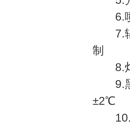
6.喷
7.辐
制
8.灯
9.黑
±2℃
10.