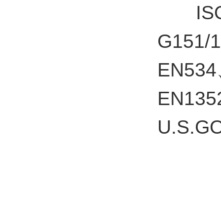
ISO 1
G151/
EN53
EN13
U.S.G