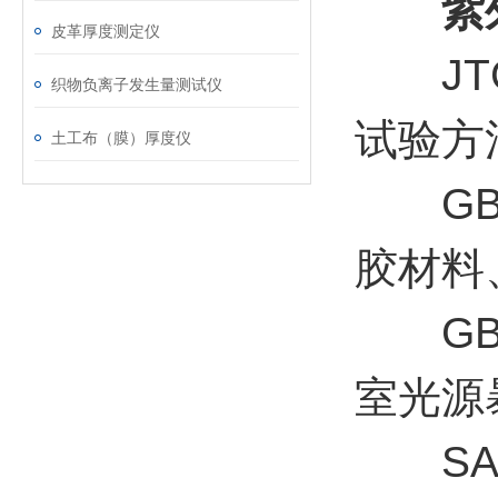
紫
皮革厚度测定仪
JTG
织物负离子发生量测试仪
试验方
土工布（膜）厚度仪
GB/T
胶材料
GB/T 
室光源
SAE