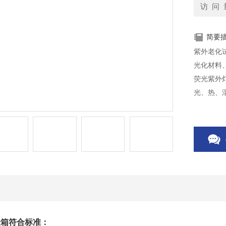
访 问 
简要
紫外老化
光化材料
荧光紫外
光、热、
的加速试
验箱
符合标准：