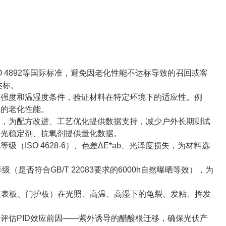
O 4892等国际标准，避免因老化性能不达标导致的召回或客
达标。
强度和温湿度条件，验证材料在特定环境下的适应性。例
中的老化性能。
，为配方改进、工艺优化提供数据支持，减少户外长期测试
择光稳定剂、抗氧剂提供量化数据。
SO 4628-6）、色差ΔE*ab、光泽度损失，为材料选
否符合GB/T 22083要求的6000h自然曝晒等效），为
件（仪表板、门护板）在光照、高温、高湿下的龟裂、发粘、挥发
评估PID效应前因——紫外诱导的醋酸根迁移，确保光伏产