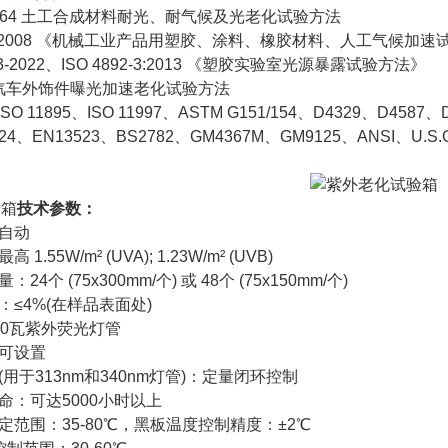
1164 土工合成材料耐光、耐气候及光老化试验方法
2-2008 《机械工业产品用塑胶、涂料、橡胶材料、人工气候加速
3-2022、ISO 4892-3:2013 《塑胶实验室光源暴露试验方法》
0 汽车外饰件曝光加速老化试验方法
O 11895、ISO 11997、ASTM G151/154、D4329、D4587、
224、EN13523、BS2782、GM4367M、GM9125、ANSI、U.S
箱
技术参数：
自动
55W/m² (UVA); 1.23W/m² (UVB)
个 (75x300mm/个) 或 48个 (75x150mm/个)
≤4%(在样品表面处)
0瓦紫外荧光灯管
可设置
于313nm和340nm灯管)：定量闭环控制
：可达5000小时以上
范围：35-80℃，黑板温度控制精度：±2℃