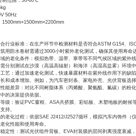
范围：30-60℃
kg
 50Hz
00mm×1500mm×2200mm
行业标准：在生产环节中检测材料是否符合ASTM G154、IS
筑用防水卷材需通过3000小时紫外老化测试，确保其使用寿命
域的老化条件：模拟热带、温带、寒带等不同气候区域的紫外线
料需分别测试在沙漠（高温高辐射）和海洋（高湿高盐雾）环境
工艺：通过加速老化测试，快速暴露材料在紫外线作用下的缺陷
延长和成本增加。例如，为汽车密封条、家电外壳、光伏背板选
能差异：对比不同树脂体系（丙烯酸、聚氨酯、氟碳）的粉化等级（I
程中的决策提供依据。
级：验证PVC窗框、ASA共挤膜、彩铝板、木塑地板的耐候等级（是
据支持。
老化过程：依据SAE J2412/J2527循环，模拟汽车内饰
抗老化性能和使用寿命。
定性：测试光伏组件背板、EVA封装膜的层间剥离强度衰减，