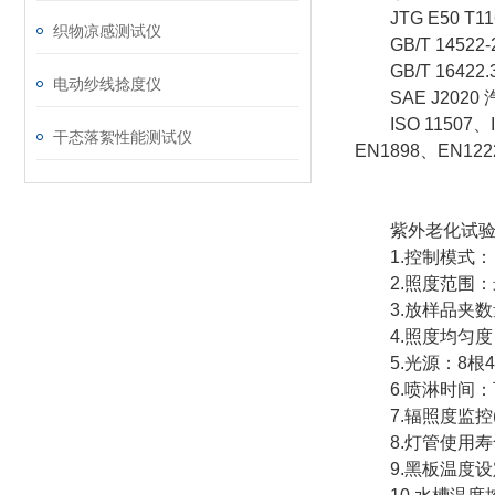
JTG E50 T
织物凉感测试仪
GB/T 1452
GB/T 16422.
电动纱线捻度仪
SAE J202
ISO 11507、IS
干态落絮性能测试仪
EN1898、EN12
紫外老化试验
1.控制模式：
2.照度范围：最高 1.
3.放样品夹数量：24
4.照度均匀度：
5.光源：8根4
6.喷淋时间：
7.辐照度监控(用
8.灯管使用寿命
9.黑板温度设定