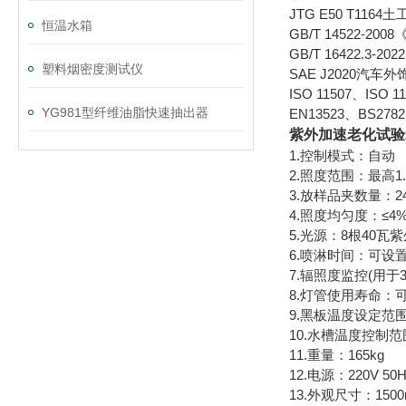
JTG E50 T1
恒温水箱
GB/T 14522
GB/T 16422.3
塑料烟密度测试仪
SAE J2020汽
ISO 11507、ISO 
YG981型纤维油脂快速抽出器
EN13523、BS27
紫外加速老化试验
1.控制模式：自动
2.照度范围：最高1.55W
3.放样品夹数量：24个
4.照度均匀度：≤4
5.光源：8根40瓦
6.喷淋时间：可设
7.辐照度监控(用于
8.灯管使用寿命：可
9.黑板温度设定范围
10.水槽温度控制范围
11.重量：165kg
12.电源：220V 50H
13.外观尺寸：1500