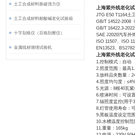
土工合成材料胀破强力仪
上海紫外线老化试
JTG E50 T1
土工合成材料耐酸碱老化试验箱
GB/T 14522
GB/T 16422.3
十字划格仪（百格刮擦仪）
SAE J2020汽
ISO 11507、ISO 
金属线材缠绕试验机
EN13523、BS27
上海紫外线老化试
1.控制模式：自动
2.照度范围：最高1.55W
3.放样品夹数量：24个
4.照度均匀度：≤4
5.光源：8根40瓦
6.喷淋时间：可设
7.辐照度监控(用于
8.灯管使用寿命：可
9.黑板温度设定范围
10.水槽温度控制范围
11.重量：165kg
12.电源：220V 50H