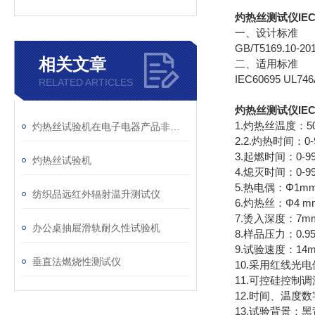
灼热丝测试仪IEC6
一、设计标准
GB/T5169.10-201
相关文章
二、适用标准
IEC60695 UL746A
RELATED ARTICLES
灼热丝测试仪IEC6
1.灼热丝温度：50
灼热丝试验机在电子电器产品非金属部件失效分析中的应用
2.2.灼热时间：0-9
3.起燃时间：0-99
灼热丝试验机
4.熄灭时间：0-99
5.热电偶：Φ1m
纺织品远红外辐射温升测试仪
6.灼热丝：Φ4 
7.烫入深度：7mm±
办公桌抽屉滑轨耐久性试验机
8.样品压力：0.95±
9.试验速度：14m
垂直法燃烧性测试仪
10.采用红线光电
11.可控硅控制
12.时间、温度
13.试验背景：黑背