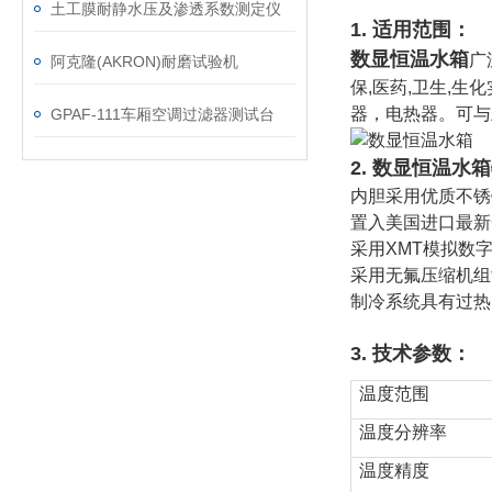
土工膜耐静水压及渗透系数测定仪
1. 适用范围：
数显恒温水箱
广
阿克隆(AKRON)耐磨试验机
保,医药,卫生,
器，电热器。可与
GPAF-111车厢空调过滤器测试台
2.
数显恒温水箱
内胆采用优质不锈
置入美国进口最新
采用XMT模拟数
采用无氟压缩机组
制冷系统具有过热
3. 技术参数：
温度范围
温度分辨率
温度精度