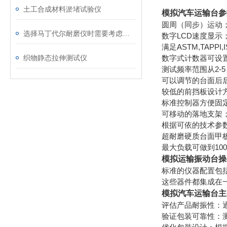
土工合成材料淤堵试验仪
模拟汽车运输台
参
圆周（同步）运动
选择马丁代尔耐磨仪时需要考虑的技术要素
数字LCD速度显示
满足ASTM,TAPPI,I
织物静态拉伸测试仪
数字式计数器可设
测试频率范围从2-5
可以调节的台面后
较低的前挡板设计
标准控制器方便固
可移动的落地支架
根据可依的技术参
超耐磨硬质台面甲
最大负载可做到100,250,
模拟运输振动台操
标准的仪器配置包
这些器件都集成在
模拟汽车运输台
主
评估产品耐振性：
验证包装可靠性：