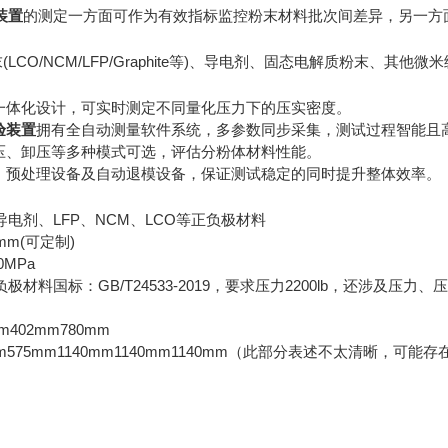
装置
的测定一方面可作为有效指标监控粉末材料批次间差异，另一方
(LCO/NCM/LFP/Graphite等)、导电剂、固态电解质粉末、其他
块一体化设计，可实时测定不同量化压力下的压实密度。
验装置
拥有全自动测量软件系统，多参数同步采集，测试过程智能且
加压、卸压等多种模式可选，评估分粉体材料性能。
件、预处理设备及自动退模设备，保证测试稳定的同时提升整体效率。
电剂、LFP、NCM、LCO等正负极材料
m(可定制)
0MPa
极材料国标：GB/T24533-2019，要求压力2200lb，还涉及
m402mm780mm
70mm575mm1140mm1140mm1140mm（此部分表述不太清晰，