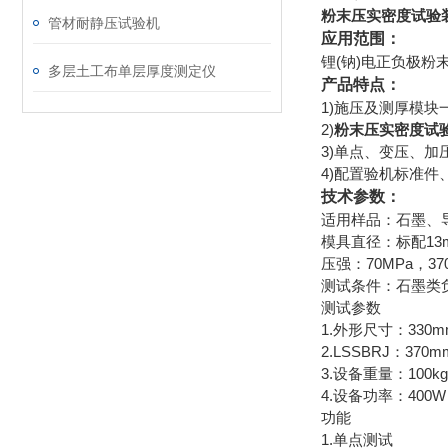
粉末压实密度试验
管材耐静压试验机
应用范围：
锂(钠)电正负极粉末
多层土工布单层厚度测定仪
产品特点：
1)施压及测厚模
2)
粉末压实密度试
3)单点、变压、
4)配置验机标准
技术参数：
适用样品：石墨、导
模具直径：标配13m
压强：70MPa，37
测试条件：石墨类负
测试参数
1.外形尺寸：330m
2.LSSBRJ：3
3.设备重量：100kg
4.设备功率：400W
功能
1.单点测试