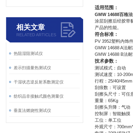
适用范围：
GMW 14688百
涂层刮擦后经胶带
相关文章
产品的性能。
符合标准：
RELATED ARTICLES
PV 3952塑料内
GMW 14688 A
热阻湿阻测试仪
GMW 14688 B
技术参数：
差示扫描量热测试仪
测试模式：自动
测试速度：10-200m
行程：25/40/45mm
干湿状态逆反射系数测定仪
刮痕数：可设置
刮擦头尺寸：可任
纺织品非接触式颜色测量仪
重量：65Kg
刮擦头升降：气动
垂直法燃烧性测试仪
控制屏：智能触摸
工位：单工位
外观尺寸：700mm*