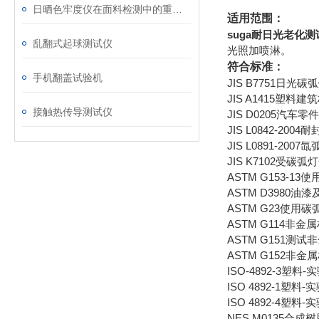
日晒色牢度仪在面料检测中的重要作用
适用范围：
suga耐日光老化测
乱翻式起球测试仪
光照加喷淋。
符合标准：
手机翻盖试验机
JIS B7751日
JIS A1415塑
接触热传导测试仪
JIS D0205汽
JIS L0842-2
JIS L0891-
JIS K7102受
ASTM G153-
ASTM D3980
ASTM G23使用
ASTM G114
ASTM G151
ASTM G152
ISO-4892-3塑
ISO 4892-1
ISO 4892-4
NES M0135合