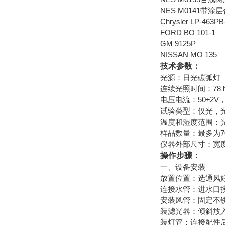
NES M0141带
Chrysler LP-463PB
FORD BO 101-1
GM 9125P
NISSAN MO 135
技术参数：
光源：日光碳弧灯
连续光照时间：78 
电压电流：50±2V，
试验类型：仅光，
温度和湿度范围：光照
样品数量：最多为70
仪器外部尺寸：宽度13
操作步骤：
一、设备安装
‌放置位置‌：选通
‌连接水管‌：进水
‌安装风管‌：固定
‌装滤光器‌：倾斜
‌装灯管‌：连接配