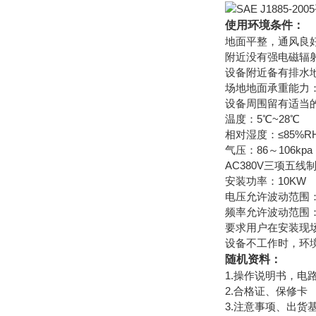
使用环境条件：
地面平整，通风良
附近没有强电磁辐
设备附近备有排水地
场地地面承重能力：不
设备周围留有适当
温度：5℃~28℃
相对湿度：≤85%R
气压：86～106kpa
AC380V三项五线
安装功率：10KW
电压允许波动范围：3
频率允许波动范围：5
要求用户在安装现
设备不工作时，环境
随机资料：
1.操作说明书，电
2.合格证、保修卡
3.注意事项、出货