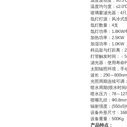
温度波动度：±0.5
温度均匀度：≤2.0
玻璃窗滤光器：4只
氙灯灯源：风冷式
氙灯数量：4支
氙灯功率：1.8KW
加热功率：2.5KW
加湿功率：1.0KW
样品架与灯距离：20
灯管触发时间：﹤5
滤光器：使用寿命
太阳辐照环境，手
波长：290～800nm
光照周期连续可调：1～
喷水周期(喷水时间/不喷
喷水压力：78～127
喷嘴孔径：Ф0.8m
辐射强度：(550±5)W
设备外形尺寸：1660 X
设备重量：500Kg
产品特点：