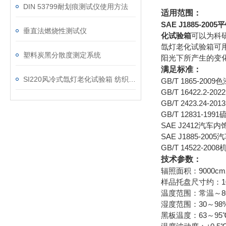
DIN 53799耐划痕测试仪使用方法
适用范围：
SAE J1885-2
垂直法燃烧性测试仪
化试验箱
可以为科
氙灯老化试验箱可
塑料炭黑分散度测定系统
阳光下所产生的变
满足标准：
SI220风冷式氙灯老化试验箱 纺织品耐光色牢度试验仪
GB/T 1865-
GB/T 16422.
GB/T 2423.
GB/T 12831-
SAE J2412汽
SAE J1885-2
GB/T 14522
技术参数：
辐照面积：9000cm
样品托盘尺寸约：100
温度范围：常温～8
湿度范围：30～98
黑板温度：63～95