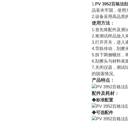
1.
PV 3952百格
品装夹牢固，使用
2.设备采用高品
使用方法：
1.首先将配件及测
2.将测试样品放
3.打开开关，进
4.导轨传动，刮
5.拆下两侧螺丝
6.刮擦头与材料
7.关闭仪器，测
的脱落情况。
产品特点：
配件及耗材：
◆标准配置
◆可选配件