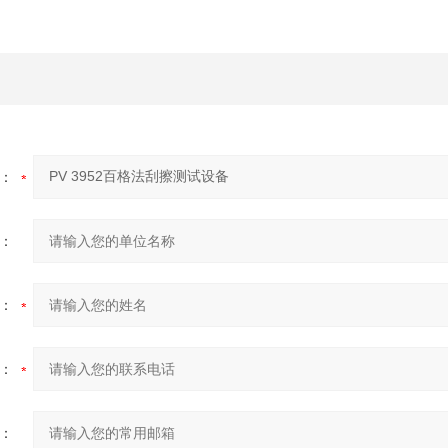
：
：
：
：
：