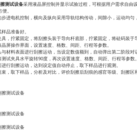
法刮擦测试设备
采用液晶屏控制并显示试验过程，可根据用户需求自由
方便。
质的步进电机控制，横向及纵向采用导轨结构传动，间隙小，运动均匀
试样品准备好。
入夹具，拧紧固定，将刮擦头装于导向杆底部，拧紧固定，将砝码装于
入液晶屏操作界面，设置速度、格数、间距、行程等参数。
擦头与材料表面进行刮擦运动，当设定数值额到，自动弹出第二阶段对
，将测试夹具水平旋转90度，再次设置速度、格数、间距、行程等参数
表面进行刮擦运动，达到设定值自动停止，取下样品进行观测。
试结束，取下样品，分析及对比，评价刮擦后刮痕的感官等级、刮擦区