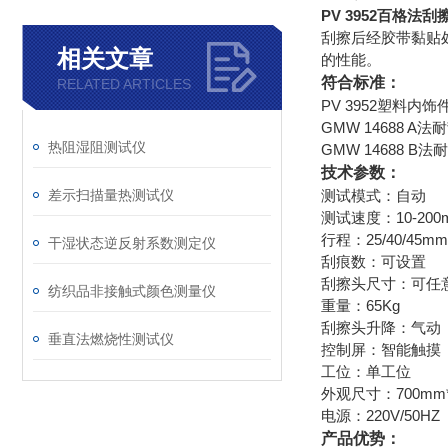
PV 3952百格法
刮擦后经胶带黏贴
相关文章
的性能。
符合标准：
RELATED ARTICLES
PV 3952塑料内
GMW 14688 A
热阻湿阻测试仪
GMW 14688 B
技术参数：
差示扫描量热测试仪
测试模式：自动
测试速度：10-200m
行程：25/40/45mm
干湿状态逆反射系数测定仪
刮痕数：可设置
刮擦头尺寸：可任
纺织品非接触式颜色测量仪
重量：65Kg
刮擦头升降：气动
垂直法燃烧性测试仪
控制屏：智能触摸
工位：单工位
外观尺寸：700mm*
电源：220V/50HZ
产品优势：