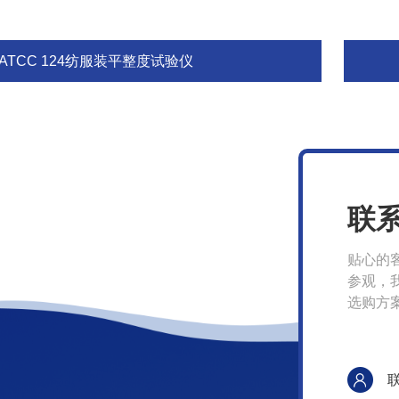
ATCC 124纺服装平整度试验仪
联
贴心的
参观，
选购方