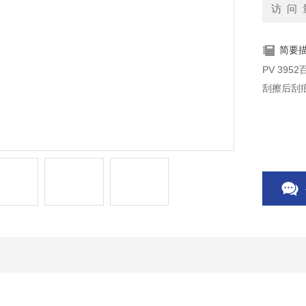
访 问 
简要
PV 39
刮擦后刮