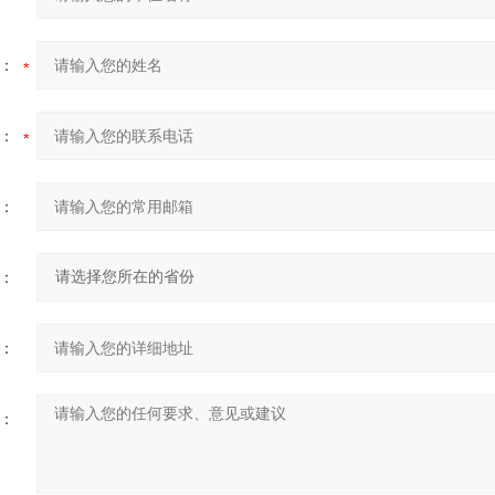
：
：
：
：
：
：