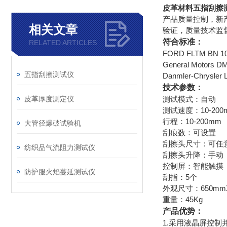
皮革材料五指刮擦
产品质量控制，新
相关文章
验证，质量技术监
符合标准：
RELATED ARTICLES
FORD FLTM B
General Mot
五指刮擦测试仪
Danmler-Chry
技术参数：
皮革厚度测定仪
测试模式：自动
测试速度：10-200m
行程：10-200mm
大管径爆破试验机
刮痕数：可设置
刮擦头尺寸：可任
纺织品气流阻力测试仪
刮擦头升降：手动
控制屏：智能触摸
防护服火焰蔓延测试仪
刮指：5个
外观尺寸：650mmX
重量：45Kg
产品优势：
1.采用液晶屏控