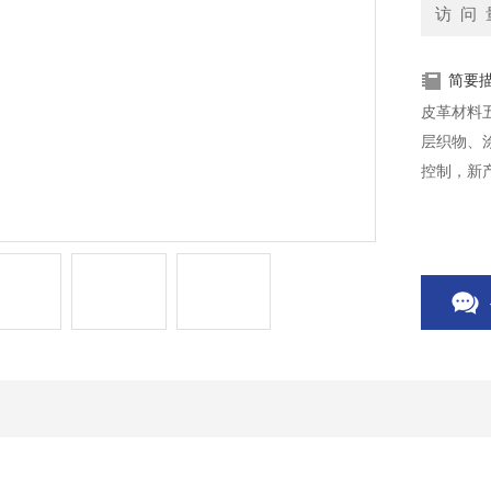
访 问 
简要
皮革材料
层织物、
控制，新