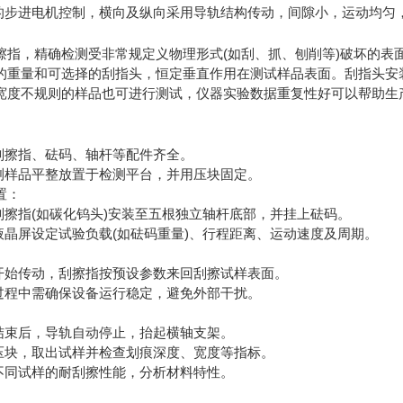
质的步进电机控制，横向及纵向采用导轨结构传动，间隙小，运动均匀
擦指，精确检测受非常规定义物理形式(如刮、抓、刨削等)破坏的表
的重量和可选择的刮指头，恒定垂直作用在测试样品表面。刮指头安
宽度不规则的样品也可进行测试，仪器实验数据重复性好可以帮助生
保刮擦指、砝码、轴杆等配件齐全。
待测样品平整放置于检测平台，并用压块固定。
置：
刮擦指(如碳化钨头)安装至五根独立轴杆底部，并挂上砝码。
液晶屏设定试验负载(如砝码重量)、行程距离、运动速度及周期。
轨开始传动，刮擦指按预设参数来回刮擦试样表面。
试过程中需确保设备运行稳定，避免外部干扰。
时结束后，导轨自动停止，抬起横轴支架。
松压块，取出试样并检查划痕深度、宽度等指标。
比不同试样的耐刮擦性能，分析材料特性。