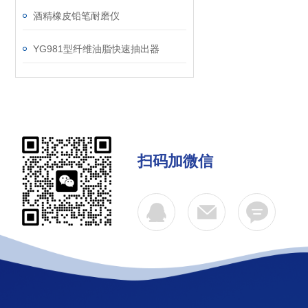
酒精橡皮铅笔耐磨仪
YG981型纤维油脂快速抽出器
扫码加微信