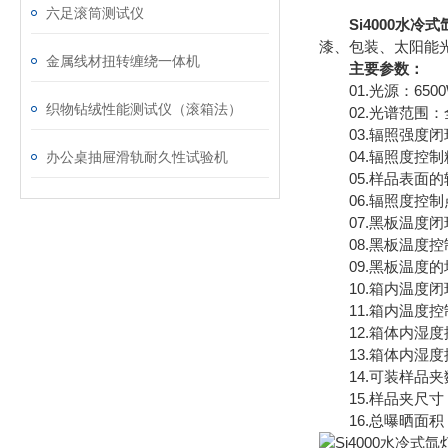
六足滚筒测试仪
Si4000水冷
漆、包装、太阳能
金属线材扭转缠绕一体机
主要参数：
01.光源：650
织物钻绒性能测试仪（滚箱法）
02.光谱范围：
03.辐照强度闭环控制
04.辐照度控制精
办公桌抽屉滑轨耐久性试验机
05.样品表面的辐
06.辐照度控制点：3
07.黑板温度闭环控
08.黑板温度控
09.黑板温度的均
10.箱内温度闭
11.箱内温度控制
12.箱体内湿度控
13.箱体内湿度控
14.可装样品夹数
15.样品夹尺寸：SL
16.总曝晒面积：6