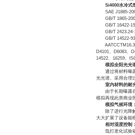
S
i4000水冷
SAE J1885-
GB/T 1865-
GB/T 1642
GB/T 2423.
GB/T 14522
AATCCTM16.3-2
D4101、D6083、D
14522、16259、IS
模拟全阳光光
通过将材料曝露在
光光谱。采用合理
室内材料的耐
由于长期曝露在荧
模拟再现此类商业
模拟气候环境
除了进行光降解测
大大扩展了设备能
相对湿度控制
氙灯老化试验箱提