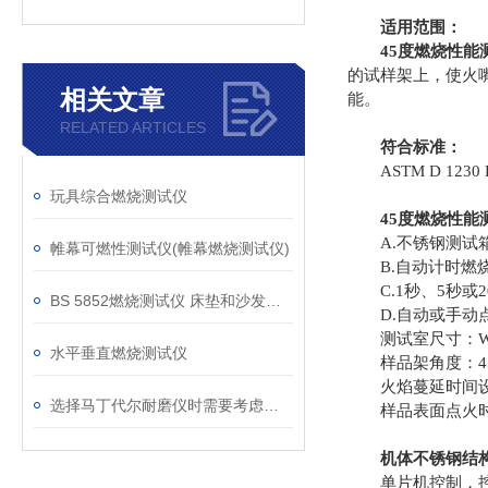
适用范围：
45度燃烧性能
的试样架上，使火
相关文章
能。
RELATED ARTICLES
符合标准：
ASTM D 1230 FTMS
玩具综合燃烧测试仪
45度燃烧性能测
A.不锈钢测试箱
帷幕可燃性测试仪(帷幕燃烧测试仪)
B.自动计时燃烧时
C.1秒、5秒或
BS 5852燃烧测试仪 床垫和沙发抗引燃特性测试仪
D.自动或手动
测试室尺寸：W368
水平垂直燃烧测试仪
样品架角度：45
火焰蔓延时间设定范围
选择马丁代尔耐磨仪时需要考虑的技术要素
样品表面点火时间为：
机体不锈钢结
单片机控制，控