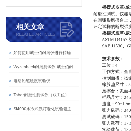
摇摆式皮革/威
耐磨性测试。仪器
在圆弧形磨擦台上
相关文章
评定试样的断裂强
摇摆式皮革/威
RELATED ARTICLES
ASTM D4157
SAE J1530、GM 2
如何使用威士伯耐磨仪进行精确的磨损测试？
技术参数：
工位：4
Wyzenbeek耐磨测试仪 威士伯耐磨仪
工作方式：全
控制面板：按
电动铅笔硬度试验仪
橡胶垫尺寸：50×5
磨擦台：弧面-R10
Taber耐磨性测试仪（双工位）
样品尺寸：245×
速度：90±1 /mi
Si4000水冷式氙灯老化试验箱主要参数和适用标准
张力砝码：340g(
测试砝码：150g(从
张力载荷：17.8
实验载荷：13.4