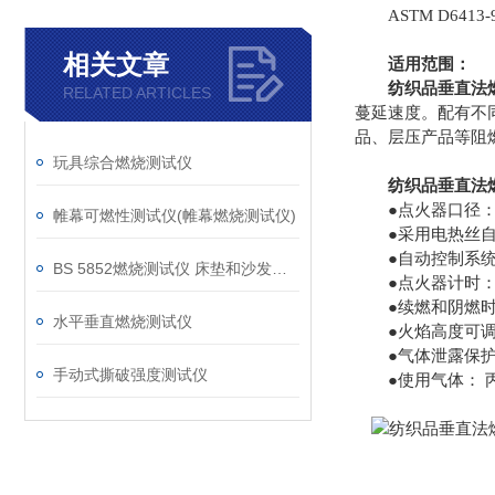
ASTM D6413-99，
相关文章
适用范围：
纺织品垂直法燃烧
RELATED ARTICLES
蔓延速度。配有不
品、层压产品等阻
玩具综合燃烧测试仪
纺织品垂直法燃烧性
●点火器口径：1
帷幕可燃性测试仪(帷幕燃烧测试仪)
●采用电热丝自
●自动控制系统：
BS 5852燃烧测试仪 床垫和沙发抗引燃特性测试仪
●点火器计时： 0～
●续燃和阴燃时间计
水平垂直燃烧测试仪
●火焰高度可调整
●气体泄露保护装
手动式撕破强度测试仪
●使用气体： 丙