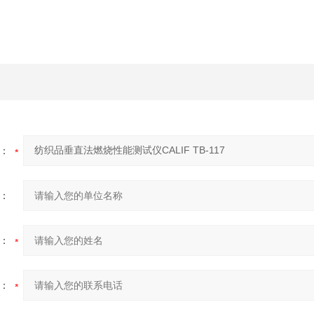
：
：
：
：