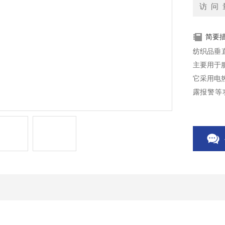
访 问 
简要
纺织品垂直
主要用于
它采用电
露报警等功
等，能够
供重要依