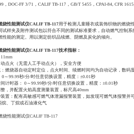
DOC-FF 3/71，CALIF TB-117，GB/T 5455，CPAI-84, CFR 1615,
性能测试仪CALIF TB-117
用于检测儿童睡衣或装饰织物的燃烧
同试样夹及附件测试包以符合不同的测试标准要求，自动燃气控制系
燃性能的测定。用以测定纺织品续燃、阴燃及炭化的倾向。
能测试仪CALIF TB-117技术指标：
1mm
动点火（无需人工手动点火），安全方便
燃烧器自动定时定位，点火时间、续燃时间均为自动记录，数码显
99.99秒/分/时任意切换设置，精度：±0.01秒
时器： 0～99.99秒/分/时任意切换设置，精度：±0.01秒
，并配置火焰高度测量装置，标尺高40mm
置：配有高敏感可燃气体泄漏报警装置，如发现可燃气体报警并可
烷、丁烷或石油液化气