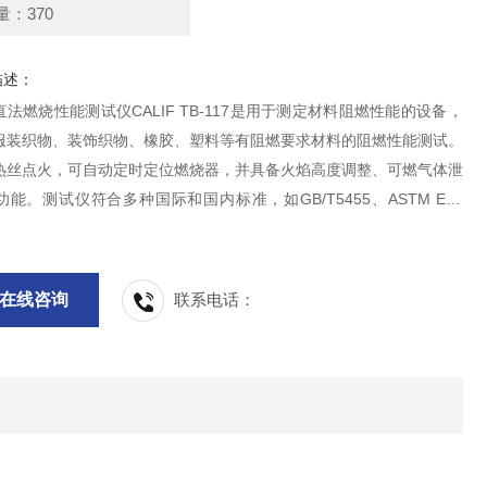
量：370
描述：
法燃烧性能测试仪CALIF TB-117是用于测定材料阻燃性能的设备，
服装织物、装饰织物、橡胶、塑料等有阻燃要求材料的阻燃性能测试。
热丝点火，可自动定时定位燃烧器，并具备火焰高度调整、可燃气体泄
能。测试仪符合多种国际和国内标准，如GB/T5455、ASTM E84
精确测量火焰持续时间、燃烧距离等参数，为产品防火安全性能评估提
据。
在线咨询
联系电话：