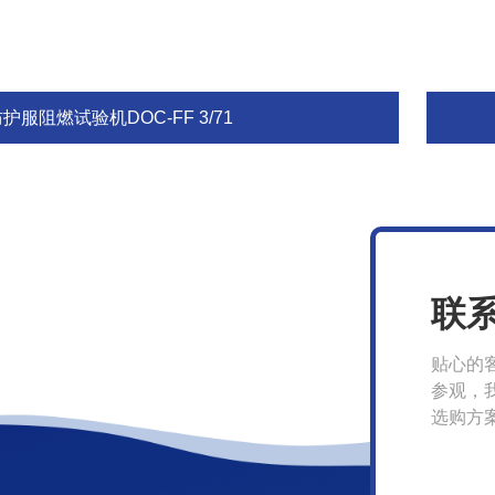
护服阻燃试验机DOC-FF 3/71
联
贴心的
参观，
选购方