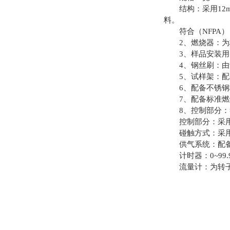
结构：采用12mm
料。
符合（NFPA） NFPA
2、燃烧器：为梅克尔灯(
3、样品安装用的针
4、钢丝刷：由青铜制造
5、试样架：配备
6、配备不锈钢
7、配备标准燃
8、控制部分：符合（N
控制部分：采用全
碰触方式：采用
供气系统：配备减压阀
计时器：0~99.9
流量计：为转子