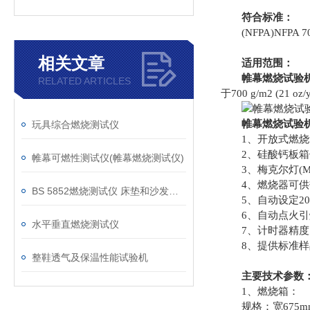
符合标准：
(NFPA)NFPA 701：2
相关文章
适用范围：
帷幕燃烧试验
RELATED ARTICLES
于700 g/m2 (21 
帷幕燃烧试验机
玩具综合燃烧测试仪
1、开放式燃烧
2、硅酸钙板箱
帷幕可燃性测试仪(帷幕燃烧测试仪)
3、梅克尔灯(Meke
4、燃烧器可供热量10
BS 5852燃烧测试仪 床垫和沙发抗引燃特性测试仪
5、自动设定20
6、自动点火引
水平垂直燃烧测试仪
7、计时器精度为
8、提供标准样
整鞋透气及保温性能试验机
主要技术参数
1、燃烧箱：
规格：宽675mm，