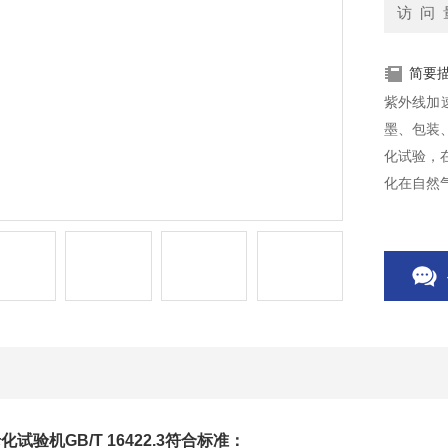
访 问 
简要
紫外线加速
墨、包装
化试验，
化在自然
模拟在长
验机GB/T 16422.3
符合标准：