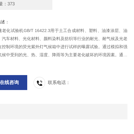
量：373
描述：
老化试验机GB/T 16422.3用于土工合成材料、塑料、油漆涂层、油
、汽车材料、光化材料、颜料染料及纺织等行业的耐光、耐气候及光老
在控制环境的荧光紫外灯气候箱中进行试样的曝露试验。通过模拟和强
气候中受到的光、热、湿度、降雨等为主要老化破坏的环境因素。通过
期曝露作用下的加速试验，以获得材料耐气候性能的结果。
在线咨询
联系电话：