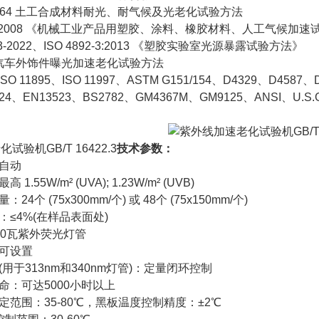
1164 土工合成材料耐光、耐气候及光老化试验方法
2-2008 《机械工业产品用塑胶、涂料、橡胶材料、人工气候加速
3-2022、ISO 4892-3:2013 《塑胶实验室光源暴露试验方法》
0 汽车外饰件曝光加速老化试验方法
O 11895、ISO 11997、ASTM G151/154、D4329、D4587、
224、EN13523、BS2782、GM4367M、GM9125、ANSI、U.S
机GB/T 16422.3
技术参数：
自动
55W/m² (UVA); 1.23W/m² (UVB)
个 (75x300mm/个) 或 48个 (75x150mm/个)
≤4%(在样品表面处)
0瓦紫外荧光灯管
可设置
于313nm和340nm灯管)：定量闭环控制
：可达5000小时以上
范围：35-80℃，黑板温度控制精度：±2℃