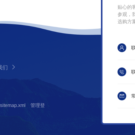
贴心的
参观，
选购方
我们
联
常
sitemap.xml
管理登