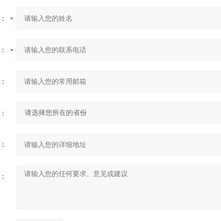
：
：
：
：
：
：