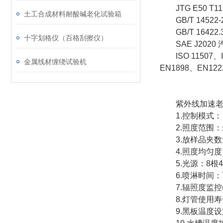
JTG E50 T
土工合成材料耐酸碱老化试验箱
GB/T 1452
GB/T 16422.
十字划格仪（百格刮擦仪）
SAE J202
ISO 11507、IS
金属线材缠绕试验机
EN1898、EN12
紫外线加速老化试验
1.控制模式：
2.照度范围：最高 1.
3.放样品夹数量：24
4.照度均匀度：
5.光源：8根4
6.喷淋时间：
7.辐照度监控(用
8.灯管使用寿命
9.黑板温度设定