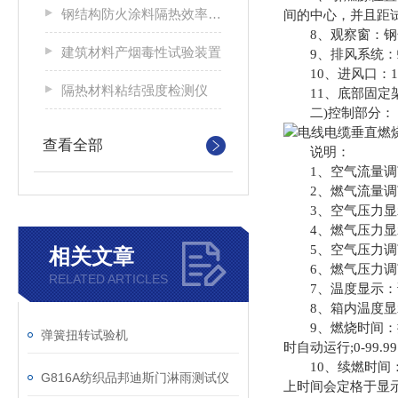
钢结构防火涂料隔热效率及耐火极限试验炉
间的中心，并且距试
8、观察窗：钢化
建筑材料产烟毒性试验装置
9、排风系统：螺
10、进风口：1个(
隔热材料粘结强度检测仪
11、底部固定架：
二)控制部分：
查看全部
说明：
1、空气流量调节：调
2、燃气流量调节：调
3、空气压力显示
4、燃气压力显示
5、空气压力调节
相关文章
6、燃气压力调节
RELATED ARTICLES
7、温度显示：试
8、箱内温度显示
9、燃烧时间：按
弹簧扭转试验机
时自动运行;0-99.9
10、续燃时间：
G816A纺织品邦迪斯门淋雨测试仪
上时间会定格于显