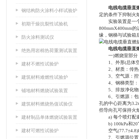
电线电缆垂直
钢结构防火涂料小样试验炉
定的条件下抑制火
实验装置是一个长2
初期干燥抗裂性试验机
800mmX400m
缘，钢梯与试验箱后
防火涂料测试仪
电线电缆垂直
绝热用岩棉热荷重测试装置
一)燃烧室部分
1、外形(总体空间)尺
建材不燃性试验炉
2、材质：传热系数
3、空气源：控制通
建筑材料难燃性试验炉
4、钢梯类型：宽5
5、排放净化物装
铺地材料燃烧试验装置
6、引燃源：包括
孔的中心距离为3.
建筑材料燃烧热值试验仪
些导向孔可保持火
建材制品单体燃烧试验装置
a) 每个喷灯配
b) 100kPa
建材可燃性试验炉
空气(77.7±4.8)L/m
7、引燃源位置：喷