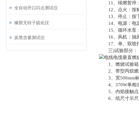
11、续燃暂停：
全自动开口闪点测试仪
12、点火：按标
13、停止：按下
橡胶无转子硫化仪
14、电源：电源为
15、循环水泵：
16、风机：抽风
炭黑含量测试仪
17、单、双喷灯
三)试验部分：
1、燃烧试验箱2000m
2、带型丙烷燃气
3、宽500mm标
4、370W单相
5、内焰接触点
6、纸尺寸示尺