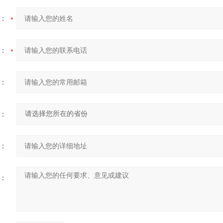
：
：
：
：
：
：