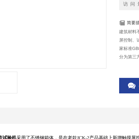
访 问 
简要
建筑材料
屏控制、
家标准GB
分为第三
性试验机
采用了
不锈钢箱体
，是在老款JCK-2产品基础上新增触摸屏