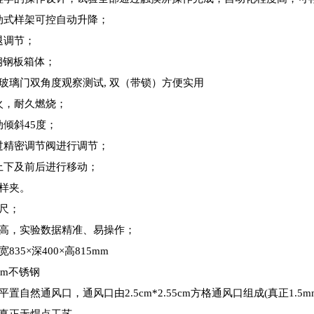
驱动式样架可控自动升降；
退调节；
锈钢钢板箱体；
热玻璃门双角度观察测试, 双（带锁）方便实用
火，耐久燃烧；
动倾斜45度；
通过精密调节阀进行调节；
以上下及前后进行移动；
试样夹。
标尺；
度高，实验数据精准、易操作；
835×深400×高815mm
5mm不锈钢
为平置自然通风口，通风口由2.5cm*2.55cm方格通风口组成(真正1.