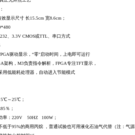
，真正无焊点工艺
屏：
有效显示尺寸 长15.5cm 宽8.6cm；
*480
S232、3.3V CMOS或TTL、串口方式
G
件FPGA驱动显示，“零"启动时间，上电即可运行
FPGA架构，M3负责指令解析，FPGA专注TFT显示，
均采用低能耗处理器，自动进入节能模式
技术参数
15℃～25℃；
≤85％；
功率：220V 50HZ 100W；
纯度不低于95%的商用丙烷 ，普通试验也可用液化石油气代替（注：气