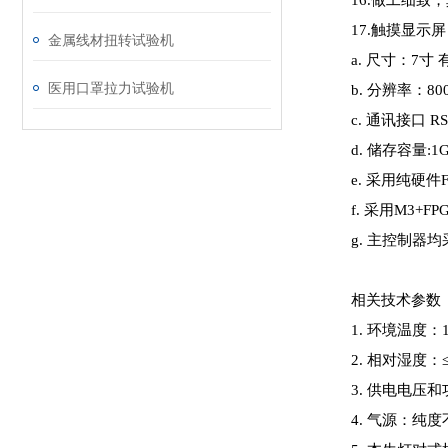
16.做工细致
17.触摸显示
金属线材扭转试验机
a. 尺寸：7寸 
医用口罩拉力试验机
b. 分辨率：800
c. 通讯接口 R
d. 储存容量:1
e. 采用纯硬
f. 采用M3+
g. 主控制器
相关
1. 环境温度：
2. 相对湿度：
3. 供电电压和
4. 气源：