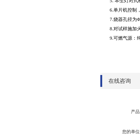
5. 本生灯对式
6.单片机控制
7.烧器孔径为Φ
8.对试样施加火焰
9.可燃气源
在线咨询
产品
您的单位