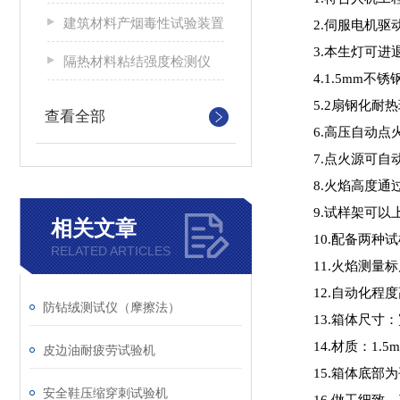
建筑材料产烟毒性试验装置
2.伺服电机
3.本生灯可进
隔热材料粘结强度检测仪
4.1.5mm不
5.2扇钢化耐
查看全部
6.高压自动点
7.点火源可自
8.火焰高度
9.试样架可
相关文章
10.配备两种
RELATED ARTICLES
11.火焰测量
12.自动化程
防钻绒测试仪（摩擦法）
13.箱体尺寸：宽
14.材质：1.
皮边油耐疲劳试验机
15.箱体底部
安全鞋压缩穿刺试验机