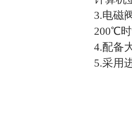
3.电
200
4.配
5.采