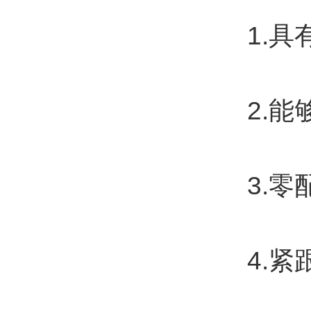
1.具
2.能
3.零
4.紧