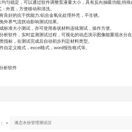
泵水均匀稳定，可以通过软件调整泵液量大小，具有反向抽吸功能,特
方式：外置，方便移动和清洗。
具有良好的抗干扰能力;铝合金氧化处理外壳，不生锈。
避免外界气流扰动影响测试结果。
裁制成标准大小测试，亦可使用条状材料连续测试，操作方便。
测试分析软件，实时监测测试过程，可视化的动态演示图像能重现水分
料分类指标，在测试完成后自动初步判定材料类型。
件自定义格式，excel格式，word报告格式等。
5.0分析软件
：