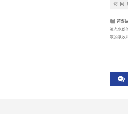
访 问 
简要
液态水份
液的吸收