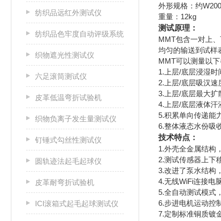
外形规格：约W200×
纺织品远红外测试仪
重量：12kg
测试原理：
纺织品色牢度自动评级系统
MMT包含一对上
均匀的输送到试样
织物遮光性测试仪
MMT可以测量以
1.上层/底层浸湿时间
六足滚筒测试仪
2.上层/底层吸汉速度(
3.上层/底层最大扩散
皮革低温弯折试验机
4.上层/底层液体汗液
5.积累单向传递能力
织物负离子发生量测试仪
6.整体液态水份吸收
技术特点：
钉锤式勾丝性测试仪
1.外壳全金属结
2.测试传感器上
圆轨迹法起毛起球仪
3.改进了泵水结
4.无线WiFi连
皮革耐弯折试验机
5.全自动测试模
6.步进电机运动
ICI滚箱式起毛起球测试仪
7.定制标准铜质