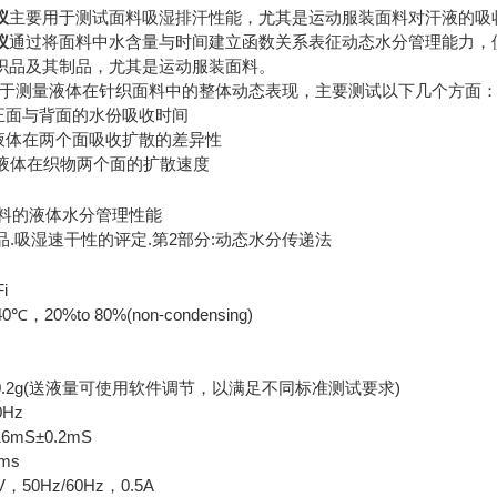
仪
主要用于测试面料吸湿排汗性能，尤其是运动服装面料对汗液的吸
仪
通过将面料中水含量与时间建立函数关系表征动态水分管理能力，
织品及其制品，尤其是运动服装面料。
，用于测量液体在针织面料中的整体动态表现，主要测试以下几个方面
面料正面与背面的水份吸收时间
--液体在两个面吸收扩散的差异性
--液体在织物两个面的扩散速度
织面料的液体水分管理性能
2纺织品.吸湿速干性的评定.第2部分:动态水分传递法
i
，20%to 80%(non-condensing)
.2g(送液量可使用软件调节，以满足不同标准测试要求)
Hz
mS±0.2mS
ms
V，50Hz/60Hz，0.5A