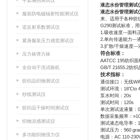
手套隔热测试仪
液态水份管理测试
液态水份管理测试
服装防电磁辐射性能测试仪
来。适用于各种纺
G290测试标准
逆反射系数测试仪
1.吸收速度---
2.单向传递能力-
紧身服装压力感觉测试仪
3.扩散/干燥速度-
符合标准：
压力袜弹力袜
AATCC 195纺
全自动干洗试验机
GB/T 21655.
技术指标：
纺织品织物测试仪
通信接口：无线WiF
测试环境：18℃to 40℃
纱线测试仪
泵水时间：20s
测试时间：120s
纺织品干燥时间测试仪
单次测试送液量：0
数据采集频率：»10
织物凉感测试仪
测试液态电导率：16
测试压力：960 gra
多功能织物强力仪
电源：AC 110-230