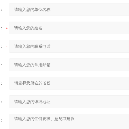
：
：
：
：
：
：
：