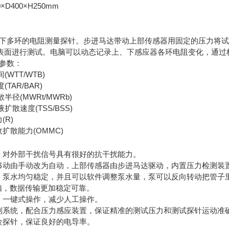
D400×H250mm
、下多环的电阻测量探针。步进马达带动上部传感器用固定的压力将试样
表面进行测试。电脑可以动态记录上、下感应器各环电阻变化，通过
下参数：
(WTT/WTB)
TAR/BAR)
半径(MWRt/MWRb)
扩散速度(TSS/BSS)
(R)
扩散能力(OMMC)
构，对外部干扰信号具有很好的抗干扰能力。
下移动由手动改为自动，上部传感器由步进马达驱动，内置压力检测装
构，泵水均匀稳定，并且可以软件调整泵水量，泵可以反向转动把管子
接电脑，数据传输更加稳定可靠。
式，一键式操作，减少人工操作。
控制系统，配合压力感应装置，保证精准的测试压力和测试探针运动准
镀金探针，保证良好的电导率。