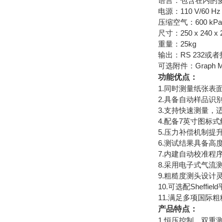
语言：包含在内的
电源：110 V/60 Hz 
压缩空气：600 k
尺寸：250 x 240 x
重量：25kg
输出：RS 232或
可选附件：Graph 
功能优点：
1.同时测量纸张表
2.具备自动样品识
3.支持快速测量，
4.配备7英寸图标
5.压力补偿机制提
6.测试结果具备高
7.内建自动校准程
8.采用电子式气流
9.粗糙度测头设计
10.可选配Shef
11.满足多项国际粗
产品特点：
1.恒压控制，双