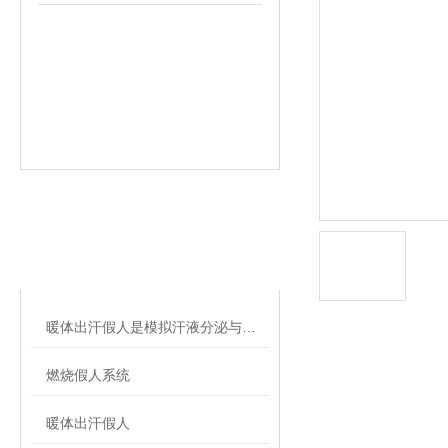
相关文章
RELATED ARTICLES
暖体出汗假人是模拟汗液分泌与体温调节的关键工具
燃烧假人系统
暖体出汗假人