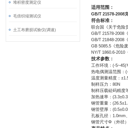
堆积密度测定仪
适用范围：
GB/T 21578-20
毛倍织缩测试仪
符合标准：
联合国《关于危险货物
土工布磨损试验仪(调速)
GB/T 21578-
GB/T 21848-
GB 5085.5《
NY/T 1860.6
技术参数：
工作环境：(-5~45
热电偶测温范围：(-4
温度测量精度：±1.5℃
制样压力：80N
制样压载砝码精度等
加热速率：(3.3±0.3)
钢管重量：(26.5±1.
钢管壁厚：(0.5±0.0
孔板孔径：1.0mm、1
钢管尺寸Φ（外径）×