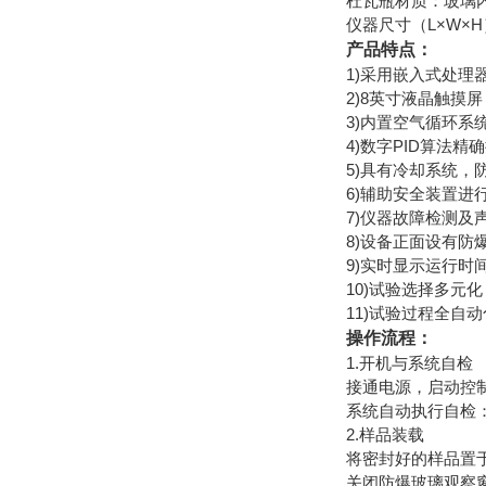
杜瓦瓶材质：玻璃
仪器尺寸（L×W×H）
产品特点：
1)采用嵌入式处理器
2)8英寸液晶触摸
3)内置空气循环
4)数字PID算法
5)具有冷却系统，
6)辅助安全装置
7)仪器故障检测及
8)设备正面设有防
9)实时显示运行
10)试验选择多元
11)试验过程全
操作流程‌：
‌1.开机与系统自检‌
接通电源，启动控制
系统自动执行自检
2.‌样品装载‌
将密封好的样品置
关闭防爆玻璃观察窗