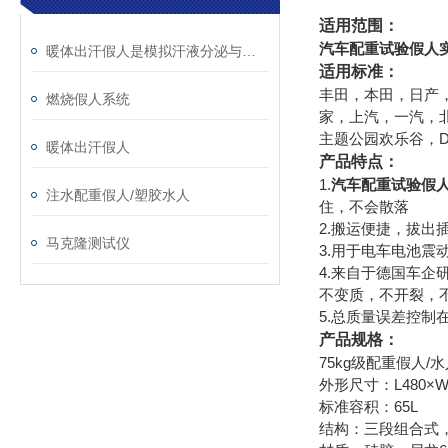
适用范围：
汽车配重试验假人
暖体出汗假人是模拟汗液分泌与体温调节的关键工具
适用标准：
丰田，本田，日产
燃烧假人系统
家，上汽，一汽，
主题公园欢乐谷，D
暖体出汗假人
产品特点：
1.
汽车配重试验假
注水配重假人/塑胶水人
住，不会散落
2.搬运便捷，拔出
马克隆测试仪
3.用于电车电池震
4.来自于德国车企
不变质，不开裂，
5.总质量误差控制在±
产品规格：
75kg级配重假人/
外形尺寸：L480×W4
标准容积：65L
结构：三段组合式，