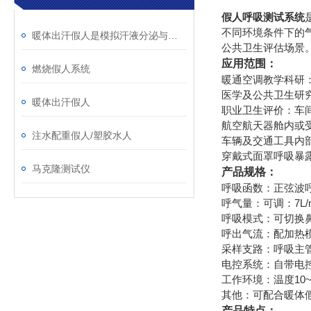
假人呼吸测试系统
不同环境条件下的
暖体出汗假人是模拟汗液分泌与体温调节的关键工具
公共卫生评估场景
应用范围：
燃烧假人系统
暖通空调教学科研
医学及公共卫生研
暖体出汗假人
职业卫生评价：车间
航空航天器舱内或
注水配重假人/塑胶水人
车辆及交通工具内
穿戴式面罩呼吸暴
马克隆测试仪
产品规格：
呼吸函数：正弦波呼吸
呼气量：可调：7L/mi
呼吸模式：可切换
呼出气流：配加热模
采样支路：呼吸主
电控系统：自带电控柜
工作环境：温度10~
其他：可配合暖体
产品特点：