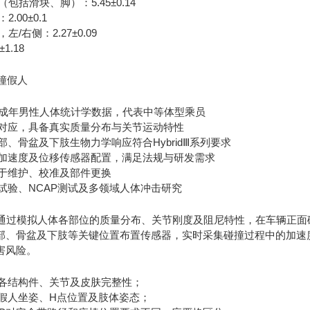
包括滑块、脚）：5.45±0.14
.00±0.1
/右侧：2.27±0.09
1.18
分位成年男性人体统计学数据，代表中等体型乘员
一对应，具备真实质量分布与关节运动特性
胸部、骨盆及下肢生物力学响应符合HybridⅢ系列要求
力、加速度及位移传感器配置，满足法规与研发需求
便于维护、校准及部件更换
规试验、NCAP测试及多领域人体冲击研究
人通过模拟人体各部位的质量分布、关节刚度及阻尼特性，在车辆正
部、骨盆及下肢等关键位置布置传感器，实时采集碰撞过程中的加速
害风险。
人各结构件、关节及皮肤完整性；
整假人坐姿、H点位置及肢体姿态；