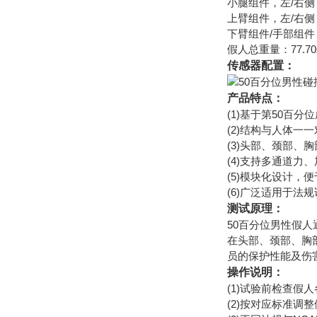
小腿组件，左/右侧（
上臂组件，左/右侧：2
下臂组件/手部组件，左
假人总重量：77.70±
传感器配置：
产品特点：
(1)基于第50百
(2)结构与人体一
(3)头部、颈部、
(4)支持多通道
(5)模块化设计，
(6)广泛适用于法
测试原理：
50百分位男性假
在头部、颈部、胸
员的保护性能及伤
操作说明：
(1)试验前检查假
(2)按对应标准调