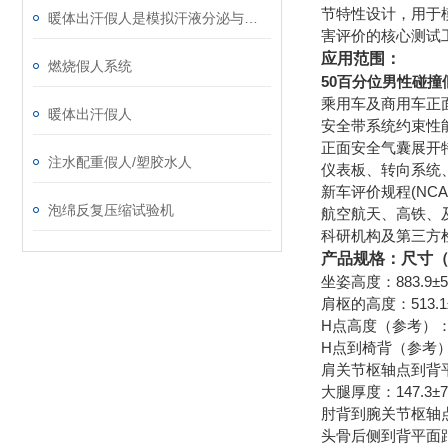
节特性设计，用于
暖体出汗假人是模拟汗液分泌与体温调节的关键工具
害评价的核心测试
应用范围：
燃烧假人系统
50百分位男性碰撞
乘用车及商用车正
暖体出汗假人
安全带系统约束性
正面安全气囊展开
注水配重假人/塑胶水人
仪表板、转向系统
新车评价规程(NC
泡绵反复压缩试验机
航空航天、高铁、
科研机构及第三方
产品规格：尺寸（
坐姿高度：883.9±5
肩枢的高度：513.1±
H点高度（参考）：86
H点到椅背（参考）：1
肩关节枢轴点到背平面
大腿厚度：147.3±7
肘背到腕关节枢轴点距
头骨后侧到背平面距离