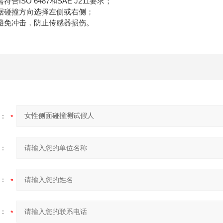
ISO 6487和SAE J211要求；
据碰撞方向选择左侧或右侧；
避免冲击，防止传感器损伤。
：
：
：
：