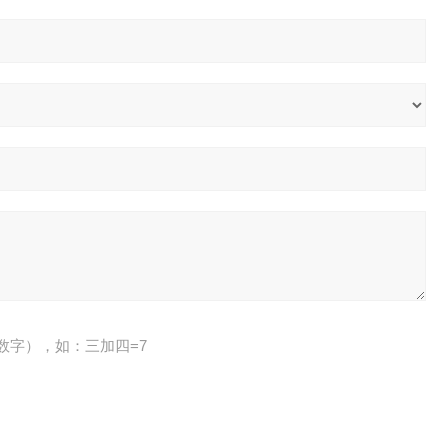
数字），如：三加四=7