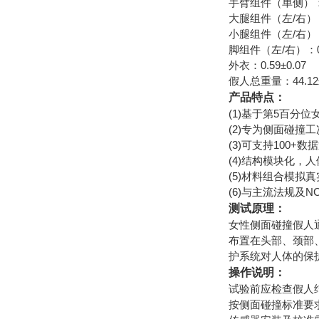
手臂组件（单侧）：0.
大腿组件（左/右）：3
小腿组件（左/右）：3
脚组件（左/右）：0.7
外衣：0.59±0.07
假人总重量：44.12±
产品特点：
(1)基于第5百分
(2)专为侧面碰撞
(3)可支持100
(4)结构模块化，
(5)材料组合模拟
(6)与主流法规及
测试原理：
女性侧面碰撞假人
布置在头部、颈部
护系统对人体的保
操作说明：
试验前应检查假人
按侧面碰撞标准要