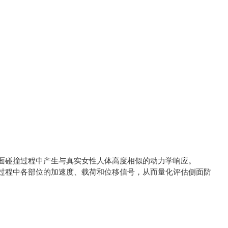
面碰撞过程中产生与真实女性人体高度相似的动力学响应。
过程中各部位的加速度、载荷和位移信号，从而量化评估侧面防