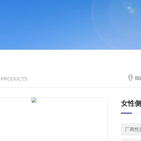
我
/ PRODUCTS
女性
厂商性