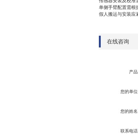
传感器安装及校准需符合
单侧手臂配置需根
假人搬运与安装应
在线咨询
产品
您的单位
您的姓名
联系电话