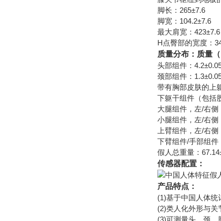
脚长：265±7.6
脚宽：104.2±7.6
最大肩宽：423±7.6
H点臀部的宽度：341.
质量分布：质量（
头部组件：4.2±0.0
颈部组件：1.3±0.0
带有胸部皮肤的上躯
下躯干组件（包括股骨
大腿组件，左/右侧：5
小腿组件，左/右侧（
上臂组件，左/右侧：1
下臂组件/手部组件，左
假人总重量：67.14±
传感器配置：
产品特点：
(1)基于中国人体
(2)类人化外形与
(3)可测量头、颈