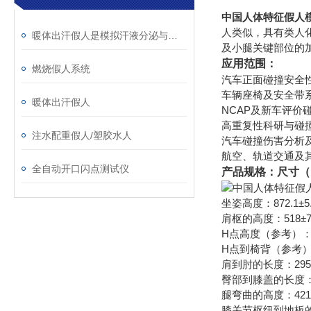
中国人体特征假人
人类似，具有类人
暖体出汗假人是模拟汗液分泌与体温调节的关键工具
及小腿关键部位的
应用范围：
燃烧假人系统
汽车正面碰撞安全
车辆座椅及安全带
暖体出汗假人
NCAP及新车评价
高重复性科研与碰
注水配重假人/塑胶水人
汽车碰撞伤害分析
航空、轨道交通及
全自动开口闪点测试仪
产品规格：尺寸（
坐姿高度：872.1±5
肩枢的高度：518±7
H点高度（参考）：98
H点到椅背（参考）：1
肩到肘的长度：295±
臀部到膝盖的长度：56
腿弯曲的高度：421±
膝关节枢纽到地板的高