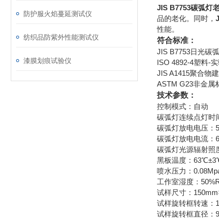
JIS B7753碳弧
防护服火焰蔓延测试仪
品的老化。同时，
性能。
纺织品防紫外性能测试仪
符合标准：
JIS B7753日
漆膜划痕试验仪
ISO 4892-4
JIS A1415聚
ASTM G23非
技术参数：
控制模式：自动
碳弧灯连续点灯时间
碳弧灯放电电压：50
碳弧灯放电电流：60
碳弧灯光源辐射照度
黑板温度：63℃±3
喷水压力：0.08Mpa
工作室湿度：50%R
试样尺寸：150mm
试样旋转框转速：1
试样旋转框直径：96