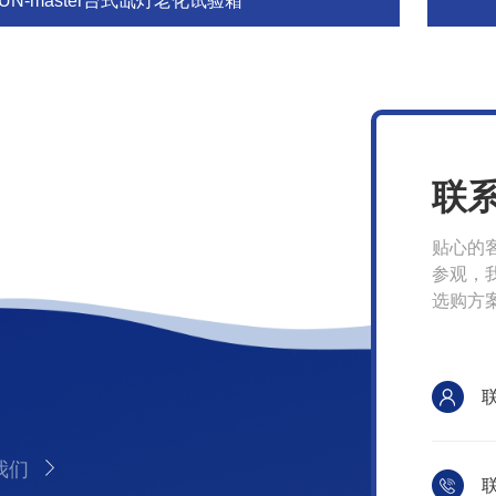
UN-master台式氙灯老化试验箱
联
贴心的
参观，
选购方
我们
联