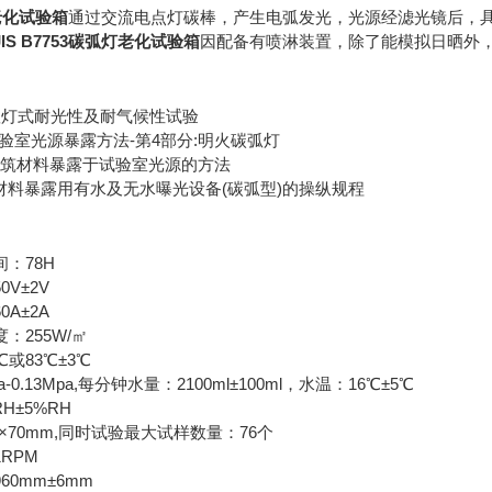
灯老化试验箱
通过交流电点灯碳棒，产生电弧发光，光源经滤光镜后，
JIS B7753碳弧灯老化试验箱
因配备有喷淋装置，除了能模拟日晒外
光碳弧灯式耐光性及耐气候性试验
塑料-实验室光源暴露方法-第4部分:明火碳弧灯
合物建筑材料暴露于试验室光源的方法
金属材料暴露用有水及无水曝光设备(碳弧型)的操纵规程
：78H
V±2V
A±2A
：255W/㎡
℃或83℃±3℃
-0.13Mpa,每分钟水量：2100ml±100ml，水温：16℃±5℃
H±5%RH
×70mm,同时试验最大试样数量：76个
RPM
0mm±6mm