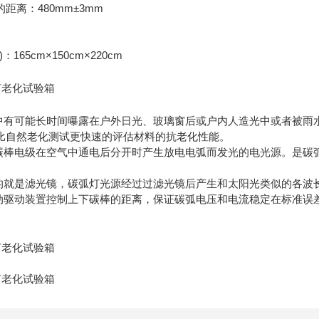
距离：480mm±3mm
165cm×150cm×220cm
用中有可能长时间曝露在户外日光、玻璃窗后或户内人造光中或者被雨
比自然老化测试更快速的评估材料的抗老化性能。
的碳棒电级在空气中通电后分开时产生放电电弧而发光的电光源。是碳
级的就是滤光镜，碳弧灯光源经过过滤光镜后产生和太阳光类似的各波
移动驱动装置控制上下碳棒的距离，保证碳弧电压和电流稳定在标准误