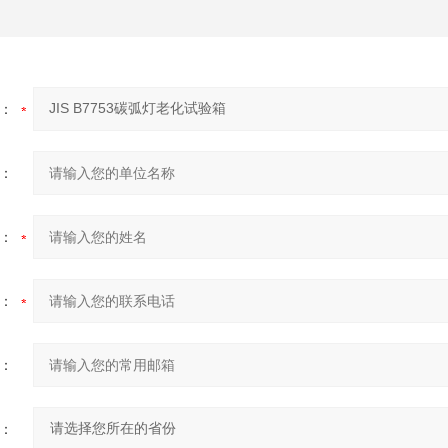
：
：
：
：
：
：