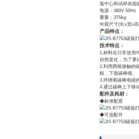
弧中心和试样表面的
电源：380V 50Hz
重量：375kg
外观尺寸(长x宽x高)：
产品特点：
技术特点：
1.材料在日常使
自然老化，为了要
2.利用两根接触
粗，下面碳棒细。
3.环绕着碳棒电
4.通过碳棒上下
配件及耗材：
◆标准配置
◆可选配件